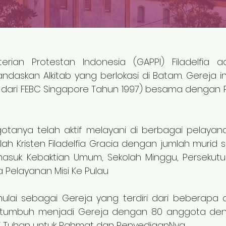
terian Protestan Indonesia (GAPPI) Filadelfia
daskan Alkitab yang berlokasi di Batam. Gereja ini
 dari FEBC Singapore Tahun 1997) besama dengan P
tanya telah aktif melayani di berbagai pelaya
ah Kristen Filadelfia Gracia dengan jumlah murid s
masuk Kebaktian Umum, Sekolah Minggu, Persekutu
a Pelayanan Misi Ke Pulau
lai sebagai Gereja yang terdiri dari beberapa
ah tumbuh menjadi Gereja dengan 80 anggota den
ji Tuhan untuk Rahmat dan PenyediaanNya