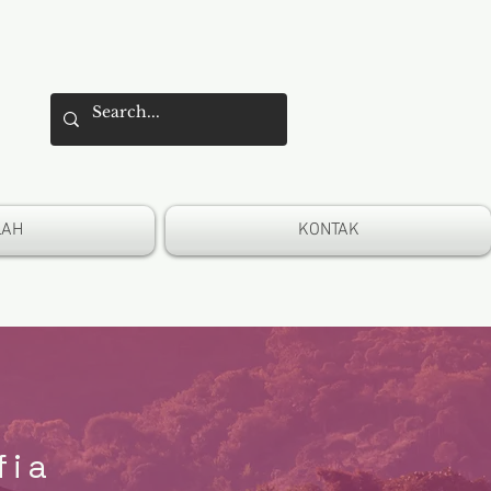
A
LAH
KONTAK
fia