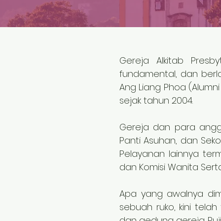
Gereja Alkitab Presby
fundamental, dan berlan
Ang Liang Phoa (Alumni
sejak tahun 2004.
Gereja dan para anggo
Panti Asuhan, dan Sekol
Pelayanan lainnya ter
dan Komisi Wanita Sert
Apa yang awalnya dimu
sebuah ruko, kini tel
dan gedung gereja. Pu